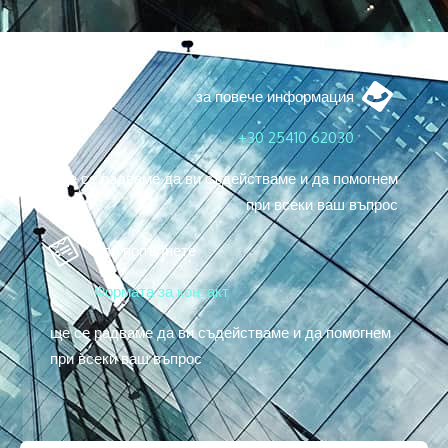
за повече информация
+30 25410 62030
ще се радваме да ви съдействаме и да помогнем
при всеки ваш въпрос
или попълнете
Формата за контакт
ще се радваме да ви съдействаме и да помогнем
при всеки ваш въпрос