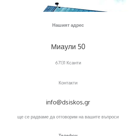
b
j
e
Нашият адрес
c
t
Миаули 50
67131 Ксанти
Контакти
info@dsiskos.gr
ще се радваме да отговорим на вашите въпроси
Телефон