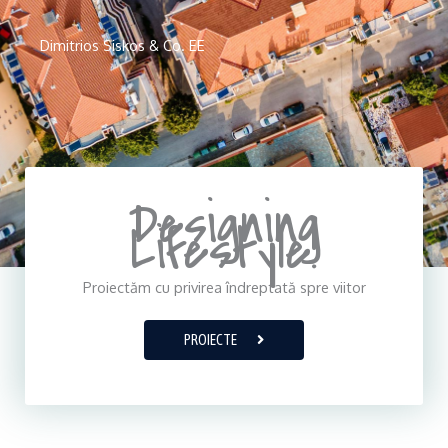
Dimitrios Siskos & Co. EE
Designing
Lifestyle!
Proiectăm cu privirea îndreptată spre viitor
PROIECTE