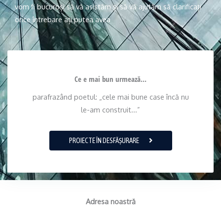
vom fi bucuroși să vă asistăm și să vă ajutăm să clarificați
orice întrebare ați putea avea
Ce e mai bun urmează...
parafrazând poetul: „cele mai bune case încă nu
le-am construit...”
PROIECTE ÎN DESFĂȘURARE
Adresa noastră