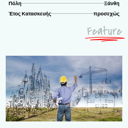
Πόλη
Ξάνθη
Έτος Κατασκευής
προσεχώς
Feature