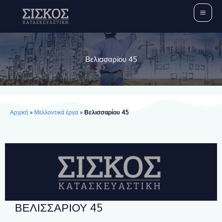
Μετάβαση
στο
περιεχόμενο
Βελισσαρίου 45
Αρχική
»
Μελλοντικά έργα
»
Βελισσαρίου 45
ΒΕΛΙΣΣΑΡΊΟΥ 45